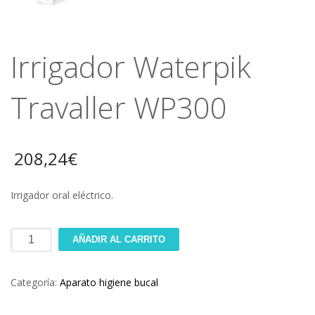
Irrigador Waterpik
Travaller WP300
208,24
€
Irrigador oral eléctrico.
Irrigador
AÑADIR AL CARRITO
Waterpik
Categoría:
Aparato higiene bucal
Travaller
WP300